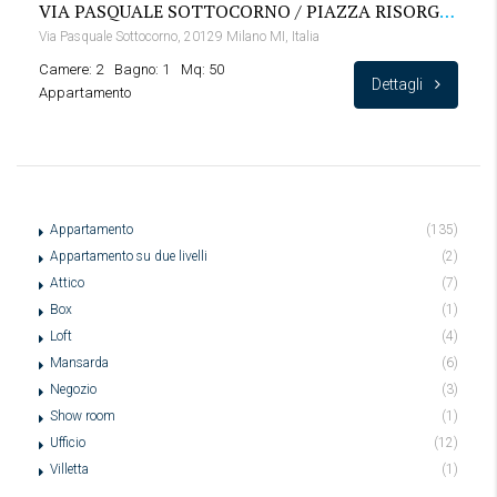
VIA PASQUALE SOTTOCORNO / PIAZZA RISORGIMENTO
Via Pasquale Sottocorno, 20129 Milano MI, Italia
Camere: 2
Bagno: 1
Mq: 50
Dettagli
Appartamento
Appartamento
(135)
Appartamento su due livelli
(2)
Attico
(7)
Box
(1)
Loft
(4)
Mansarda
(6)
Negozio
(3)
Show room
(1)
Ufficio
(12)
Villetta
(1)