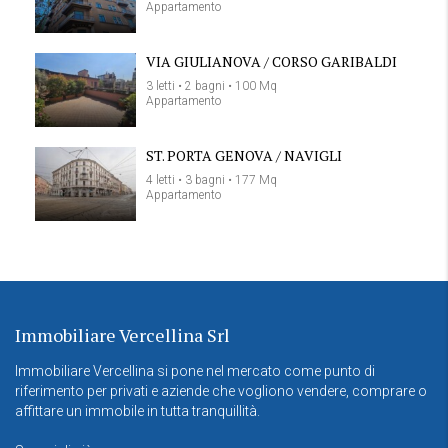
Appartamento
VIA GIULIANOVA / CORSO GARIBALDI
3 letti • 2 bagni • 100 Mq
Appartamento
ST. PORTA GENOVA / NAVIGLI
4 letti • 3 bagni • 177 Mq
Appartamento
Immobiliare Vercellina Srl
Immobiliare Vercellina si pone nel mercato come punto di
riferimento per privati e aziende che vogliono vendere, comprare o
affittare un immobile in tutta tranquillità.