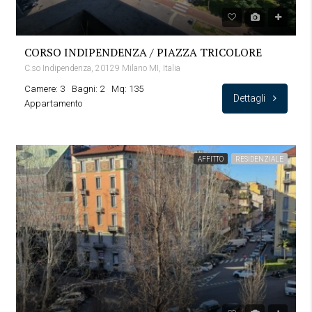
CORSO INDIPENDENZA / PIAZZA TRICOLORE
C.so Indipendenza, 20129 Milano MI, Italia
Camere: 3
Bagni: 2
Mq: 135
Dettagli
Appartamento
AFFITTO
RESIDENZIALE