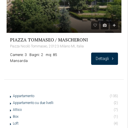
PIAZZA TOMMASEO / MASCHERONI
Piazza Nicolò Tommaseo, 20123 Milano MI, Italia
Camere: 3
Bagni: 2
mq: 85
Dettagli
Mansarda
Appartamento
(135)
Appartamento su due livelli
(2)
Attico
(7)
Box
(1)
Loft
(4)