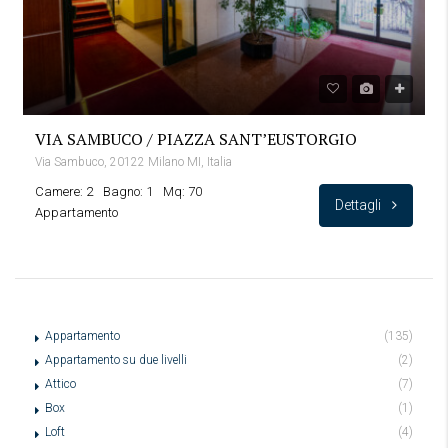
VIA SAMBUCO / PIAZZA SANT’EUSTORGIO
Via Sambuco, 20122 Milano MI, Italia
Camere: 2
Bagno: 1
Mq: 70
Dettagli
Appartamento
Appartamento
(135)
Appartamento su due livelli
(2)
Attico
(7)
Box
(1)
Loft
(4)