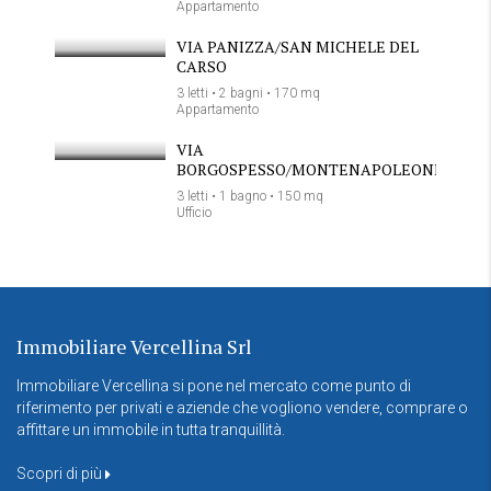
Appartamento
VIA PANIZZA/SAN MICHELE DEL
CARSO
3 letti • 2 bagni • 170 mq
Appartamento
VIA
BORGOSPESSO/MONTENAPOLEONE
3 letti • 1 bagno • 150 mq
Ufficio
Immobiliare Vercellina Srl
Immobiliare Vercellina si pone nel mercato come punto di
riferimento per privati e aziende che vogliono vendere, comprare o
affittare un immobile in tutta tranquillità.
Scopri di più