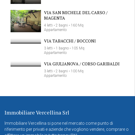
VIA SAN MICHELE DEL CARSO /
MAGENTA
4 letti • 2 bagni • 160 Mq
Appartamento
VIA TABACCHI / BOCCONI
3 letti • 1 bagno • 105 Mq
Appartamento
VIA GIULIANOVA / CORSO GARIBALDI
3 letti • 2 bagni • 100 Mq
Appartamento
Immobiliare Vercellina Srl
Immobiliare Vercellina si pone nel mercato come punto di
riferimento per privati e aziende che vogliono vendere, comprare o