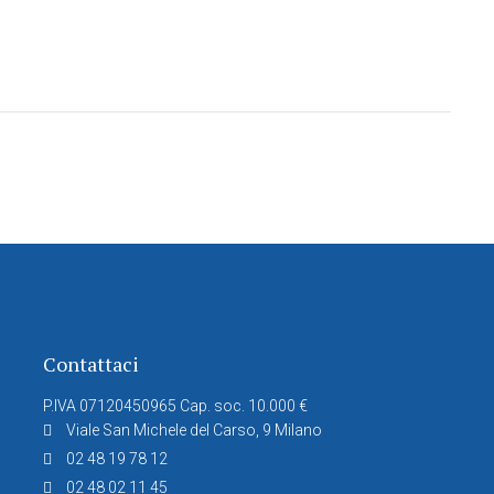
Contattaci
P.IVA 07120450965 Cap. soc. 10.000 €
Viale San Michele del Carso, 9 Milano
02 48 19 78 12
02 48 02 11 45