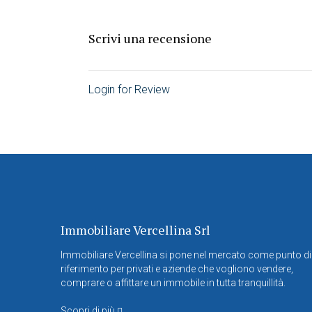
Scrivi una recensione
Login for Review
Immobiliare Vercellina Srl
Immobiliare Vercellina si pone nel mercato come punto di
riferimento per privati e aziende che vogliono vendere,
comprare o affittare un immobile in tutta tranquillità.
Scopri di più