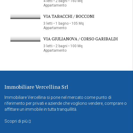
4 letti • 2 bagni • 160 Mq
Appartamento
VIA TABACCHI / BOCCONI
3 letti • 1 bagno • 105 Mq
Appartamento
VIA GIULIANOVA / CORSO GARIBALDI
3 letti • 2 bagni • 100 Mq
Appartamento
Immobiliare Vercellina Srl
Immobiliare Vercellina si pone nel mercato come punto di
riferimento per privati e aziende che vogliono vendere, comprare o
affittare un immobile in tutta tranquillità.
Scopri di più