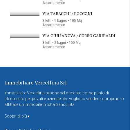
Appartamento
VIA TABACCHI / BOCCONI
3 letti • 1 bagno • 105 Mq
Appartamento
VIA GIULIANOVA / CORSO GARIBALDI
3 letti • 2 bagni • 100 Mq
Appartamento
Immobiliare Vercellina Srl
Immobiliare Vercellina si pone nel mercato come punto di
riferimento per privati e aziende che vogliono vendere, comprare o
affittare un immobile in tutta tranquillità.
Scopri di più