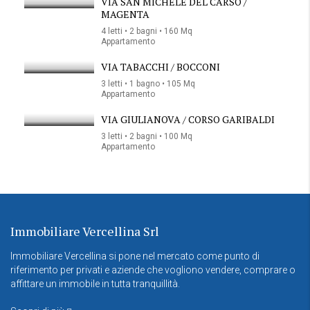
VIA SAN MICHELE DEL CARSO /
MAGENTA
4 letti • 2 bagni • 160 Mq
Appartamento
VIA TABACCHI / BOCCONI
3 letti • 1 bagno • 105 Mq
Appartamento
VIA GIULIANOVA / CORSO GARIBALDI
3 letti • 2 bagni • 100 Mq
Appartamento
Immobiliare Vercellina Srl
Immobiliare Vercellina si pone nel mercato come punto di
riferimento per privati e aziende che vogliono vendere, comprare o
affittare un immobile in tutta tranquillità.