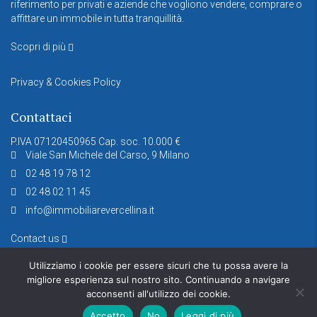
riferimento per privati e aziende che vogliono vendere, comprare o
affittare un immobile in tutta tranquillità.
Scopri di più
Privacy & Cookies Policy
Contattaci
P.IVA 07120450965 Cap. soc. 10.000 €
Viale San Michele del Carso, 9 Milano
02 48 19 78 12
02 48 02 11 45
info@immobiliarevercellina.it
Contact us
Utilizziamo i cookie per essere sicuri che tu possa avere la
migliore esperienza sul nostro sito. Continuando a navigare
acconsenti all'utilizzo dei cookie.
Accetto
No
Leggi di più