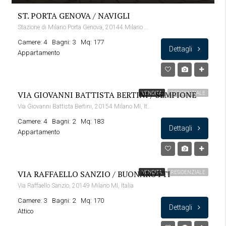
ST. PORTA GENOVA / NAVIGLI
Stazione di Milano Porta Genova, 20144 Milano MI, Italia
Camere: 4
Bagni: 3
Mq: 177
Dettagli
Appartamento
VIA GIOVANNI BATTISTA BERTINI / SEMPIONE
VENDITA
RESIDENZIALE
Via Giovanni Battista Bertini, 20154 Milano MI, Italia
Camere: 4
Bagni: 2
Mq: 183
Dettagli
Appartamento
VIA RAFFAELLO SANZIO / BUONAROTTI
VENDITA
RESIDENZIALE
Via Raffaello Sanzio, 20149 Milano MI, Italia
Camere: 3
Bagni: 2
Mq: 170
Dettagli
Attico