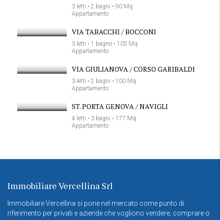
3 letti • 2 bagni • 90 Mq
Appartamento
VIA TABACCHI / BOCCONI
3 letti • 1 bagno • 105 Mq
Appartamento
VIA GIULIANOVA / CORSO GARIBALDI
3 letti • 2 bagni • 100 Mq
Appartamento
ST. PORTA GENOVA / NAVIGLI
4 letti • 3 bagni • 177 Mq
Appartamento
Immobiliare Vercellina Srl
Immobiliare Vercellina si pone nel mercato come punto di
riferimento per privati e aziende che vogliono vendere, comprare o