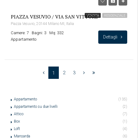
PIAZZA VESUVIO / VIA SAN VITTORE
VENDITA
RESIDENZIALE
Piazza Vesuvio, 20144 Milano MI, Italia
Camere: 7
Bagni: 3
Mq: 332
Dettagli
Appartamento
2
3
1
Appartamento
(135)
Appartamento su due livelli
(2)
Attico
(7)
Box
(1)
Loft
(4)
Mansarda
(6)