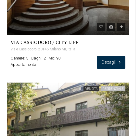
VIA CASSIODORO / CITY LIFE
Viale Cassiodoro, 20145 Milano MI, Italia
Camere: 3
Bagni: 2
Mq: 90
Dettagli
Appartamento
VENDITA
RESIDENZIALE