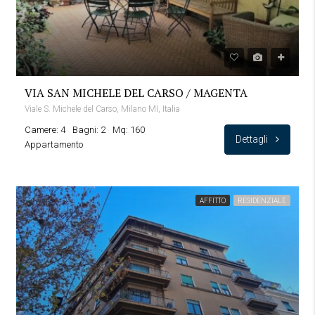
VIA SAN MICHELE DEL CARSO / MAGENTA
Viale S. Michele del Carso, Milano MI, Italia
Camere: 4
Bagni: 2
Mq: 160
Dettagli
Appartamento
AFFITTO
RESIDENZIALE