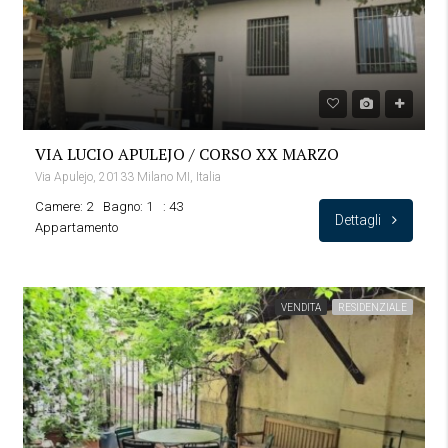
VIA LUCIO APULEJO / CORSO XX MARZO
Via Apulejo, 20133 Milano MI, Italia
Camere: 2
Bagno: 1
: 43
Dettagli
Appartamento
VENDITA
RESIDENZIALE