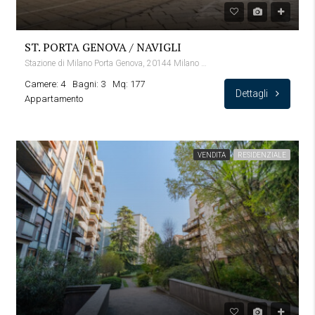
ST. PORTA GENOVA / NAVIGLI
Stazione di Milano Porta Genova, 20144 Milano MI, Italia
Camere: 4
Bagni: 3
Mq: 177
Dettagli
Appartamento
VENDITA
RESIDENZIALE