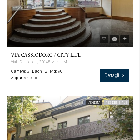
VIA CASSIODORO / CITY LIFE
Viale Cassiodoro, 20145 Milano MI, Italia
Camere: 3
Bagni: 2
Mq: 90
Dettagli
Appartamento
VENDITA
RESIDENZIALE