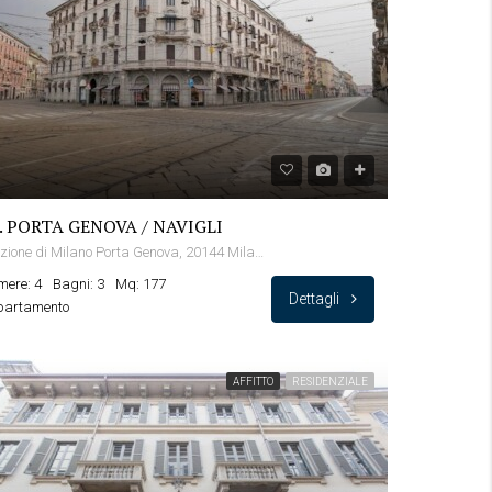
. PORTA GENOVA / NAVIGLI
Stazione di Milano Porta Genova, 20144 Milano MI, Italia
ere: 4
Bagni: 3
Mq: 177
Dettagli
partamento
AFFITTO
RESIDENZIALE