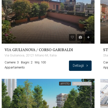
VIA GIULIANOVA / CORSO GARIBALDI
ST
Via Giulianova, 20121 Milano MI, Italia
Camere: 3
Bagni: 2
Mq: 100
Cam
Dettagli
Appartamento
Ap
AFFITTO
RESIDENZIALE