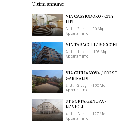
Ultimi annunci
VIA CASSIODORO / CITY
LIFE
3 letti • 2 bagni • 90 Mq
Appartamento
VIA TABACCHI / BOCCONI
3 letti • 1 bagno • 105 Mq
Appartamento
VIA GIULIANOVA / CORSO
GARIBALDI
3 letti • 2 bagni • 100 Mq
Appartamento
ST. PORTA GENOVA /
NAVIGLI
4 letti • 3 bagni • 177 Mq
Appartamento