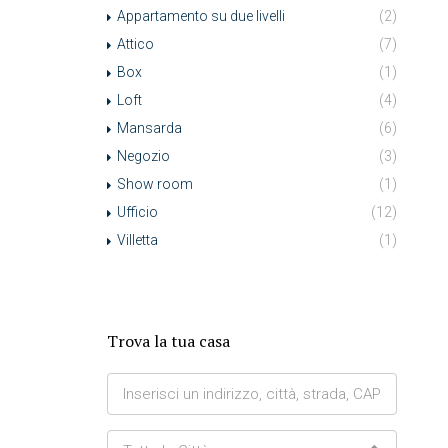
Appartamento su due livelli
(2)
Attico
(7)
Box
(1)
Loft
(4)
Mansarda
(6)
Negozio
(3)
Show room
(1)
Ufficio
(12)
Villetta
(1)
Trova la tua casa