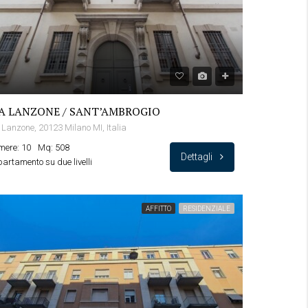
A LANZONE / SANT’AMBROGIO
 Lanzone, 20123 Milano MI, Italia
ere: 10
Mq: 508
Dettagli
artamento su due livelli
AFFITTO
RESIDENZIALE