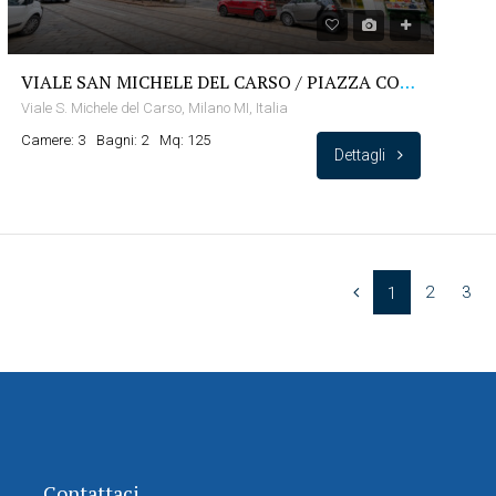
VIALE SAN MICHELE DEL CARSO / PIAZZA CONCILIAZIONE
Viale S. Michele del Carso, Milano MI, Italia
Camere: 3
Bagni: 2
Mq: 125
Dettagli
2
3
1
Contattaci