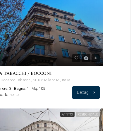
A TABACCHI / BOCCONI
 Odoardo Tabacchi, 20136 Milano MI, Italia
ere: 3
Bagno: 1
Mq: 105
Dettagli
partamento
AFFITTO
RESIDENZIALE