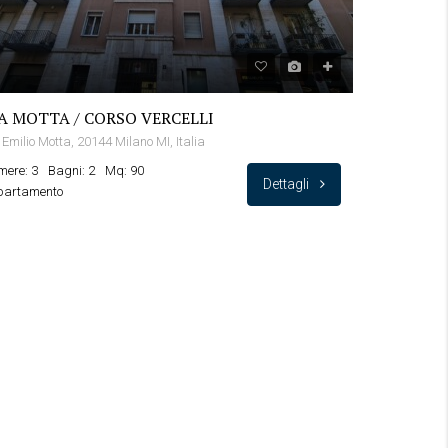
A MOTTA / CORSO VERCELLI
 Emilio Motta, 20144 Milano MI, Italia
ere: 3
Bagni: 2
Mq: 90
Dettagli
partamento