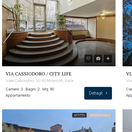
VIA CASSIODORO / CITY LIFE
VI
Viale Cassiodoro, 20145 Milano MI, Italia
Via
Camere: 3
Bagni: 2
Mq: 90
Cam
Dettagli
Appartamento
Ap
AFFITTO
RESIDENZIALE