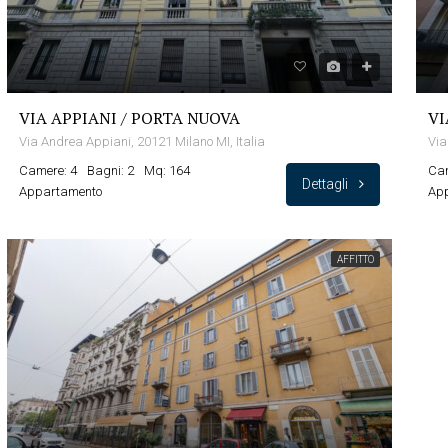
VIA APPIANI / PORTA NUOVA
VI
Via Andrea Appiani, 20121 Milano MI, Italia
Via
Camere: 4
Bagni: 2
Mq: 164
Cam
Dettagli
Appartamento
Ap
AFFITTO