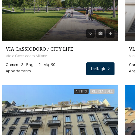
VIA CASSIODORO / CITY LIFE
VI
Viale Cassiodoro Milano
Via
Camere: 3
Bagni: 2
Mq: 90
Cam
Dettagli
Appartamento
App
AFFITTO
RESIDENZIALE