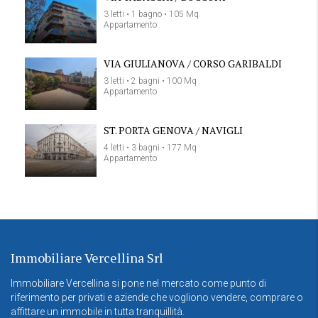
3 letti • 1 bagno • 105 Mq
Appartamento
VIA GIULIANOVA / CORSO GARIBALDI
3 letti • 2 bagni • 100 Mq
Appartamento
ST. PORTA GENOVA / NAVIGLI
4 letti • 3 bagni • 177 Mq
Appartamento
Immobiliare Vercellina Srl
Immobiliare Vercellina si pone nel mercato come punto di
riferimento per privati e aziende che vogliono vendere, comprare o
affittare un immobile in tutta tranquillità.