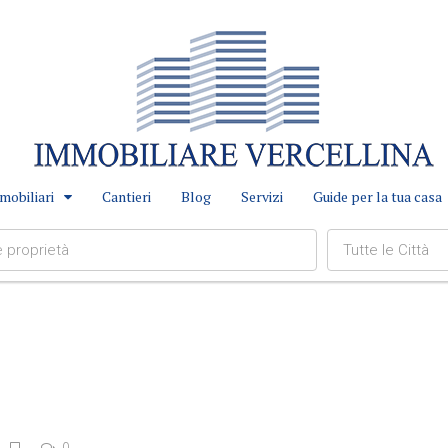
mobiliari
Cantieri
Blog
Servizi
Guide per la tua casa
Tutte le Città