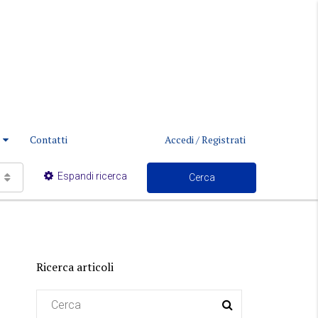
Contatti
Accedi / Registrati
Espandi ricerca
Cerca
Ricerca articoli