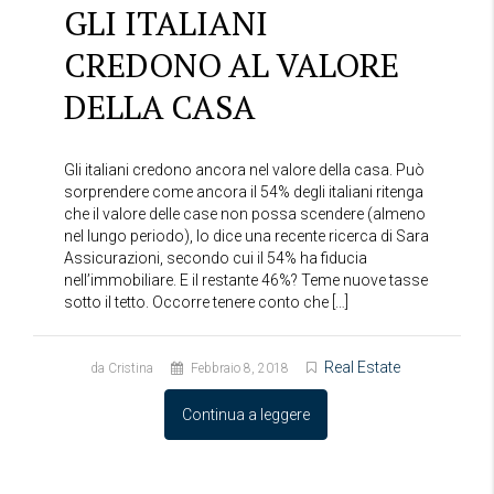
GLI ITALIANI
CREDONO AL VALORE
DELLA CASA
Gli italiani credono ancora nel valore della casa. Può
sorprendere come ancora il 54% degli italiani ritenga
che il valore delle case non possa scendere (almeno
nel lungo periodo), lo dice una recente ricerca di Sara
Assicurazioni, secondo cui il 54% ha fiducia
nell’immobiliare. E il restante 46%? Teme nuove tasse
sotto il tetto. Occorre tenere conto che […]
Real Estate
da Cristina
Febbraio 8, 2018
Continua a leggere