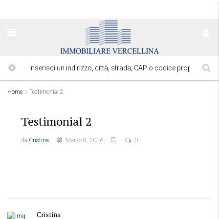
Home
Testimonial 2
Testimonial 2
da
Cristina
Marzo 8, 2016
0
Cristina