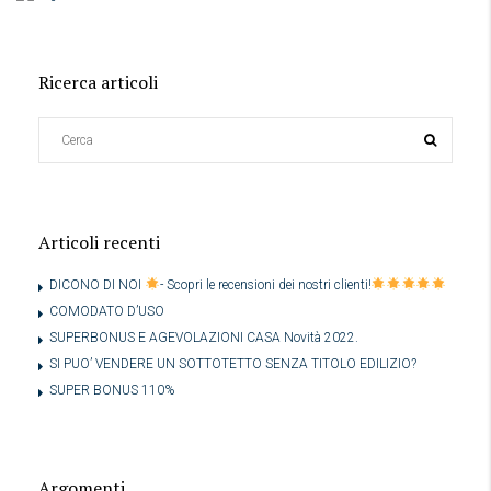
Ricerca articoli
Articoli recenti
DICONO DI NOI
- Scopri le recensioni dei nostri clienti!
COMODATO D’USO
SUPERBONUS E AGEVOLAZIONI CASA Novità 2022.
SI PUO’ VENDERE UN SOTTOTETTO SENZA TITOLO EDILIZIO?
SUPER BONUS 110%
Argomenti