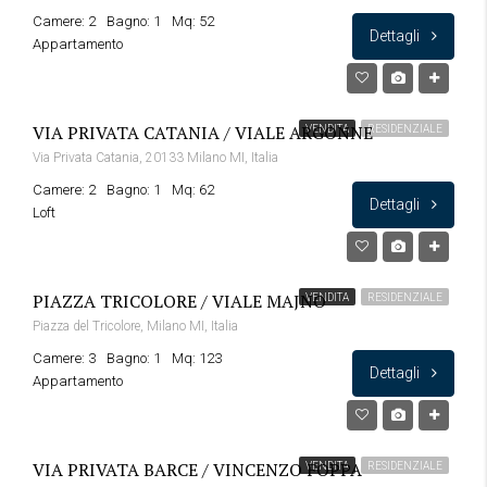
Camere: 2
Bagno: 1
Mq: 52
Dettagli
Appartamento
VIA PRIVATA CATANIA / VIALE ARGONNE
VENDITA
RESIDENZIALE
Via Privata Catania, 20133 Milano MI, Italia
Camere: 2
Bagno: 1
Mq: 62
Dettagli
Loft
PIAZZA TRICOLORE / VIALE MAJNO
VENDITA
RESIDENZIALE
Piazza del Tricolore, Milano MI, Italia
Camere: 3
Bagno: 1
Mq: 123
Dettagli
Appartamento
VIA PRIVATA BARCE / VINCENZO FOPPA
VENDITA
RESIDENZIALE