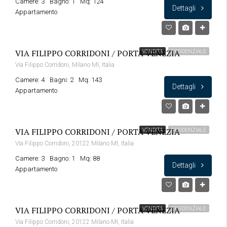
Camere: 3
Bagno: 1
Mq: 124
Dettagli
Appartamento
VIA FILIPPO CORRIDONI / PORTA VENEZIA
VENDITA
RESIDENZIALE
Via Filippo Corridoni, Milano MI, Italia
Camere: 4
Bagni: 2
Mq: 143
Dettagli
Appartamento
VIA FILIPPO CORRIDONI / PORTA VENEZIA
VENDITA
RESIDENZIALE
Via Filippo Corridoni, 20122 Milano MI, Italia
Camere: 3
Bagno: 1
Mq: 88
Dettagli
Appartamento
VIA FILIPPO CORRIDONI / PORTA VENEZIA
VENDITA
RESIDENZIALE
Via Filippo Corridoni, 20122 Milano MI, Italia