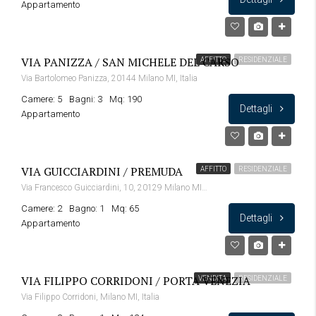
Appartamento
VIA PANIZZA / SAN MICHELE DEL CARSO
AFFITTO
RESIDENZIALE
Via Bartolomeo Panizza, 20144 Milano MI, Italia
Camere: 5
Bagni: 3
Mq: 190
Dettagli
Appartamento
VIA GUICCIARDINI / PREMUDA
AFFITTO
RESIDENZIALE
Via Francesco Guicciardini, 10, 20129 Milano MI, Italia
Camere: 2
Bagno: 1
Mq: 65
Dettagli
Appartamento
VIA FILIPPO CORRIDONI / PORTA VENEZIA
VENDITA
RESIDENZIALE
Via Filippo Corridoni, Milano MI, Italia