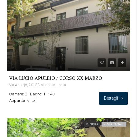
VIA LUCIO APULEJO / CORSO XX MARZO
Via Apulejo, 20133 Milano MI, Italia
Camere: 2
Bagno: 1
: 43
Dettagli
Appartamento
VENDITA
RESIDENZIALE