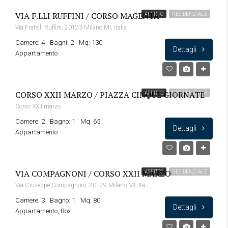
VIA F.LLI RUFFINI / CORSO MAGENTA
AFFITTO
RESIDENZIALE
Via Fratelli Ruffini, 20123 Milano MI, Italia
Camere: 4
Bagni: 2
Mq: 130
Dettagli
Appartamento
CORSO XXII MARZO / PIAZZA CINQUE GIORNATE
AFFITTO
RESIDENZIALE
Corso XXII marzo
Camere: 2
Bagno: 1
Mq: 65
Dettagli
Appartamento
VIA COMPAGNONI / CORSO XXII MARZO
AFFITTO
RESIDENZIALE
Via Giuseppe Compagnoni, 20129 Milano MI, Italia
Camere: 3
Bagno: 1
Mq: 80
Dettagli
Appartamento, Box