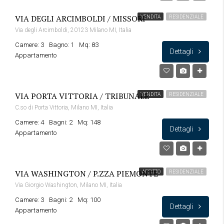
VIA DEGLI ARCIMBOLDI / MISSORI
VENDITA
RESIDENZIALE
Via degli Arcimboldi, 20123 Milano MI, Italia
Camere: 3
Bagno: 1
Mq: 83
Dettagli
Appartamento
VIA PORTA VITTORIA / TRIBUNALE
VENDITA
RESIDENZIALE
C.so di Porta Vittoria, Milano MI, Italia
Camere: 4
Bagni: 2
Mq: 148
Dettagli
Appartamento
VIA WASHINGTON / P.ZZA PIEMONTE
AFFITTO
RESIDENZIALE
Via Giorgio Washington, Milano MI, Italia
Camere: 3
Bagni: 2
Mq: 100
Dettagli
Appartamento