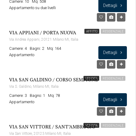
Camere: 10
Mq: 508
Dettagli
Appartamento su due livelli
VIA APPIANI / PORTA NUOVA
AFFITTO
RESIDENZIALE
Via Andrea Appiani, 20121 Milano MI, Italia
Camere: 4
Bagni: 2
Mq: 164
Dettagli
Appartamento
VIA SAN GALDINO / CORSO SEMPIONE
VENDITA
RESIDENZIALE
Via S. Galdino, Milano MI, Italia
Camere: 3
Bagno: 1
Mq: 78
Dettagli
Appartamento
VIA SAN VITTORE / SANT’AMBROGIO
VENDITA
RESIDENZIALE
Via San Vittore, 20123 Milano MI, Italia