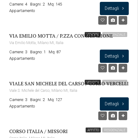
Camere: 4
Bagni: 2
Mq: 145
Dettagli
Appartamento
VIA EMILIO MOTTA / P.ZZA CONCILIAZIONE
VENDITA
RESIDENZIALE
Via Emilio Motta, Milano MI, Italia
Camere: 3
Bagno: 1
Mq: 87
Dettagli
Appartamento
VIALE SAN MICHELE DEL CARSO / CORSO VERCELLI
VENDITA
RESIDENZIALE
Viale S. Michele del Carso, Milano MI, Italia
Camere: 3
Bagni: 2
Mq: 127
Dettagli
Appartamento
CORSO ITALIA / MISSORI
AFFITTO
RESIDENZIALE