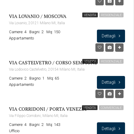
VIA LOVANIO / MOSCOVA
VENDITA
RESIDENZIALE
Via Lovanio, 20121 Milano MI, Italia
Camere: 4
Bagni: 2
Mq: 150
Dettagli
Appartamento
VIA CASTELVETRO / CORSO SEMPIONE
VENDITA
RESIDENZIALE
Via Lodovico Castelvetro, 20154 Milano MI, Italia
Camere: 2
Bagno: 1
Mq: 65
Dettagli
Appartamento
VIA CORRIDONI / PORTA VENEZIA
VENDITA
COMMERCIALE
Via Filippo Corridoni, Milano MI, Italia
Camere: 4
Bagni: 2
Mq: 143
Dettagli
Ufficio