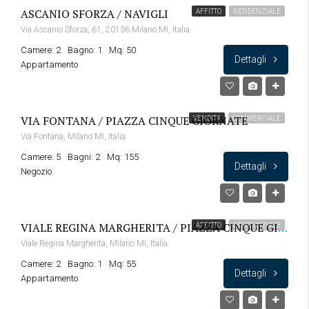
ASCANIO SFORZA / NAVIGLI
AFFITTO
RESIDENZIALE
Via Ascanio Sforza, 61, 20136 Milano MI, Italia
Camere: 2
Bagno: 1
Mq: 50
Dettagli
Appartamento
VIA FONTANA / PIAZZA CINQUE GIORNATE
VENDITA
COMMERCIALE
Via Fontana, Milano MI, Italia
Camere: 5
Bagni: 2
Mq: 155
Dettagli
Negozio
VIALE REGINA MARGHERITA / PIAZZA CINQUE GIORNATE
AFFITTO
RESIDENZIALE
Viale Regina Margherita, Milano MI, Italia
Camere: 2
Bagno: 1
Mq: 55
Dettagli
Appartamento