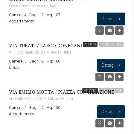
Corso Genova, Milano MI, Italia
Camere: 4
Bagni: 2
Mq: 107
Dettagli
Appartamento
VIA TURATI / LARGO DONEGANI
AFFITTO
COMMERCIALE
V. Filippo Turati, 20121 Milano MI, Italia
Camere: 5
Bagni: 2
Mq: 180
Dettagli
Ufficio
VIA EMILIO MOTTA / PIAZZA CONCILIAZIONE
VENDITA
RESIDENZIALE
Via Emilio Motta, 20144 Milano MI, Italia
Camere: 4
Bagni: 2
Mq: 150
Dettagli
Appartamento