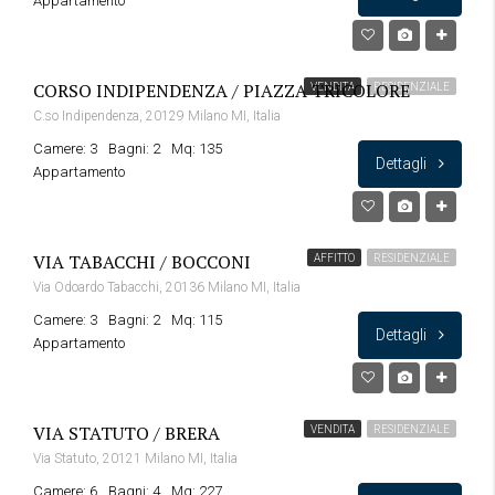
Appartamento
CORSO INDIPENDENZA / PIAZZA TRICOLORE
VENDITA
RESIDENZIALE
C.so Indipendenza, 20129 Milano MI, Italia
Camere: 3
Bagni: 2
Mq: 135
Dettagli
Appartamento
VIA TABACCHI / BOCCONI
AFFITTO
RESIDENZIALE
Via Odoardo Tabacchi, 20136 Milano MI, Italia
Camere: 3
Bagni: 2
Mq: 115
Dettagli
Appartamento
VIA STATUTO / BRERA
VENDITA
RESIDENZIALE
Via Statuto, 20121 Milano MI, Italia
Camere: 6
Bagni: 4
Mq: 227