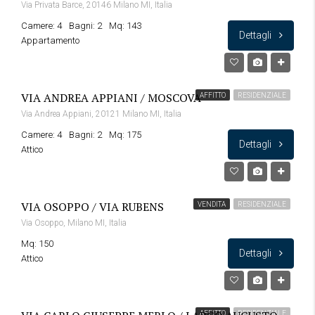
Via Privata Barce, 20146 Milano MI, Italia
Camere: 4
Bagni: 2
Mq: 143
Dettagli
Appartamento
VIA ANDREA APPIANI / MOSCOVA
AFFITTO
RESIDENZIALE
Via Andrea Appiani, 20121 Milano MI, Italia
Camere: 4
Bagni: 2
Mq: 175
Dettagli
Attico
VIA OSOPPO / VIA RUBENS
VENDITA
RESIDENZIALE
Via Osoppo, Milano MI, Italia
Mq: 150
Dettagli
Attico
AFFITTO
RESIDENZIALE