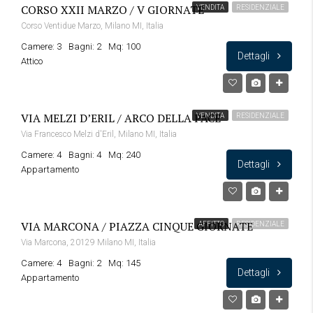
CORSO XXII MARZO / V GIORNATE
VENDITA
RESIDENZIALE
Corso Ventidue Marzo, Milano MI, Italia
Camere: 3
Bagni: 2
Mq: 100
Dettagli
Attico
VIA MELZI D’ERIL / ARCO DELLA PACE
VENDITA
RESIDENZIALE
Via Francesco Melzi d'Eril, Milano MI, Italia
Camere: 4
Bagni: 4
Mq: 240
Dettagli
Appartamento
VIA MARCONA / PIAZZA CINQUE GIORNATE
AFFITTO
RESIDENZIALE
Via Marcona, 20129 Milano MI, Italia
Camere: 4
Bagni: 2
Mq: 145
Dettagli
Appartamento