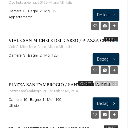
C.so Indipendenza, 20129 Milano MI, Italia
Camere: 3
Bagni: 2
Mq: 85
Dettagli
Appartamento
VIALE SAN MICHELE DEL CARSO / PIAZZA CONCILIAZIONE
AFFITTO
Viale S. Michele del Carso, Milano MI, Italia
Camere: 3
Bagni: 2
Mq: 125
Dettagli
PIAZZA SANT’AMBROGIO / SANTA MARIA DELLE GRAZIE
VENDITA
COMMERCIALE
Piazza Sant'Ambrogio, 20123 Milano MI, Italia
Camere: 10
Bagno: 1
Mq : 190
Dettagli
Ufficio
AFFITTO