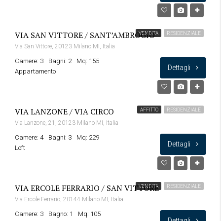
VIA SAN VITTORE / SANT’AMBROGIO
VENDITA
RESIDENZIALE
Via San Vittore, 20123 Milano MI, Italia
Camere: 3
Bagni: 2
Mq: 155
Dettagli
Appartamento
VIA LANZONE / VIA CIRCO
AFFITTO
RESIDENZIALE
Via Lanzone, 21, 20123 Milano MI, Italia
Camere: 4
Bagni: 3
Mq: 229
Dettagli
Loft
VIA ERCOLE FERRARIO / SAN VITTORE
VENDITA
RESIDENZIALE
Via Ercole Ferrario, 20144 Milano MI, Italia
Camere: 3
Bagno: 1
Mq: 105
Dettagli