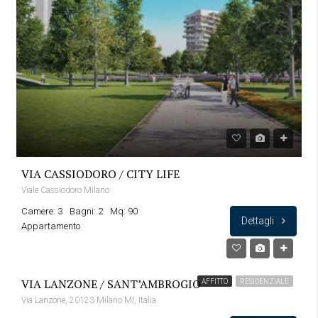
VIA CASSIODORO / CITY LIFE
Viale Cassiodoro Milano
Camere: 3
Bagni: 2
Mq: 90
Dettagli
Appartamento
VIA LANZONE / SANT’AMBROGIO
AFFITTO
RESIDENZIALE
Via Lanzone, 20123 Milano MI, Italia