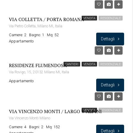
VIA COLLETTA / PORTA ROMANA
VENDITA
RESIDENZIALE
Via Pietro Colletta, Milano MI, Italia
Camere: 2
Bagno: 1
Mq: 52
Dettagli
Appartamento
RESIDENZE FLUMENDOSA
CANTIERI
VENDITA
RESIDENZIALE
Via Rovigo, 15, 20132 Milano MI, Italia
Appartamento
Dettagli
VIA VINCENZO MONTI / LARGO V ALPINI
VENDITA
RESIDENZIALE
Via VIncenzo Monti Milano
Camere: 4
Bagni: 2
Mq: 152
Dettagli