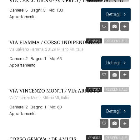
VIA CARLO GIUSEPPE MERLO / LARGO AUGUSTO
Camere: 5
Bagni: 3
Mq: 180
Dettagli
Appartamento
VIA FIAMMA / CORSO INDIPENDENZA
VENDITA
RESIDENZIALE
Via Galvano Fiamma, 20129 Milano MI, Italia
Camere: 2
Bagno: 1
Mq: 65
Dettagli
Appartamento
VIA VINCENZO MONTI / VIA ARIOSTO
VENDITA
RESIDENZIALE
Via Vincenzo Monti, Milano MI, Italia
Camere: 2
Bagno: 1
Mq: 60
Dettagli
Appartamento
CORSO GENOVA / DE AMICIS
VENDITA
RESIDENZIALE