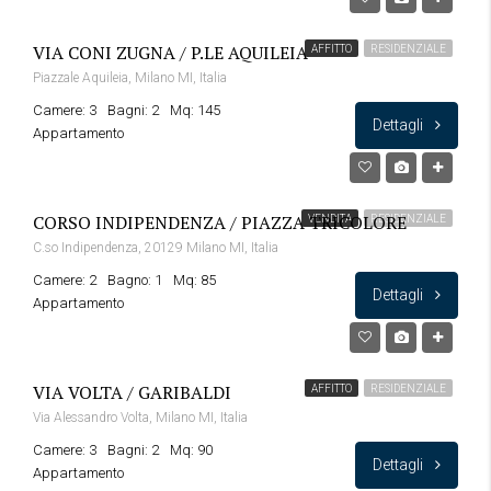
VIA CONI ZUGNA / P.LE AQUILEIA
AFFITTO
RESIDENZIALE
Piazzale Aquileia, Milano MI, Italia
Camere: 3
Bagni: 2
Mq: 145
Dettagli
Appartamento
CORSO INDIPENDENZA / PIAZZA TRICOLORE
VENDITA
RESIDENZIALE
C.so Indipendenza, 20129 Milano MI, Italia
Camere: 2
Bagno: 1
Mq: 85
Dettagli
Appartamento
VIA VOLTA / GARIBALDI
AFFITTO
RESIDENZIALE
Via Alessandro Volta, Milano MI, Italia
Camere: 3
Bagni: 2
Mq: 90
Dettagli
Appartamento