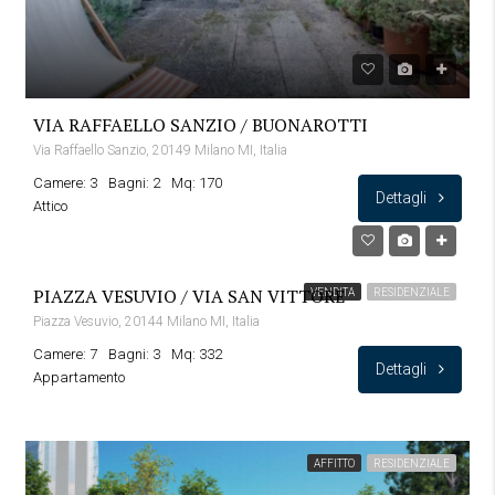
VIA RAFFAELLO SANZIO / BUONAROTTI
Via Raffaello Sanzio, 20149 Milano MI, Italia
Camere: 3
Bagni: 2
Mq: 170
Dettagli
Attico
PIAZZA VESUVIO / VIA SAN VITTORE
VENDITA
RESIDENZIALE
Piazza Vesuvio, 20144 Milano MI, Italia
Camere: 7
Bagni: 3
Mq: 332
Dettagli
Appartamento
AFFITTO
RESIDENZIALE