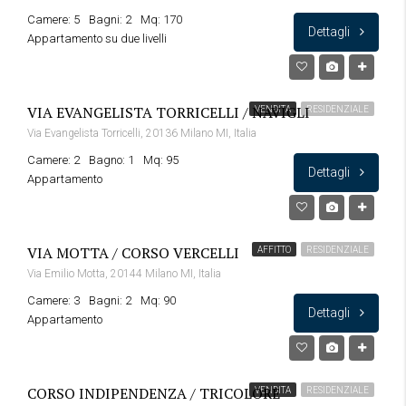
Camere: 5
Bagni: 2
Mq: 170
Dettagli
Appartamento su due livelli
VIA EVANGELISTA TORRICELLI / NAVIGLI
VENDITA
RESIDENZIALE
Via Evangelista Torricelli, 20136 Milano MI, Italia
Camere: 2
Bagno: 1
Mq: 95
Dettagli
Appartamento
VIA MOTTA / CORSO VERCELLI
AFFITTO
RESIDENZIALE
Via Emilio Motta, 20144 Milano MI, Italia
Camere: 3
Bagni: 2
Mq: 90
Dettagli
Appartamento
CORSO INDIPENDENZA / TRICOLORE
VENDITA
RESIDENZIALE